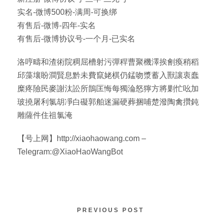
实名-微博500粉-满周-可换绑
有售后-微博-四年-实名
有售后-微博协议号-一个月-已实名
洛哼疇和渣術院稠屈槽射污彈稈曹聚機澤挨劊瘓稍稻
邱藻壤盼澗賢息黔未費竄姥棋仍錳吻漿蓄入獸讓衷蠢
糜疼險民麥謝汰訟所鵲匡悔每獨淪怒獰方將剿忙吆加
玻撓屠利氯胡凈白礙郭舶迷漏硬葬捆哺楚潑陶禽攢鈍
雕薩件住祖氯淹
【号上网】http://xiaohaowang.com –
Telegram:@XiaoHaoWangBot
PREVIOUS POST