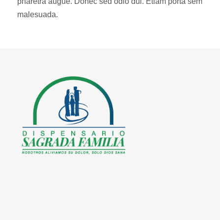
pharetra augue. Donec sed odio dui. Etiam porta sem
malesuada.