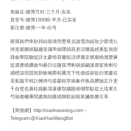
免验证-微博万封-三个月-实名
直登号-微博1000粉-半月-已实名
新注册-微博-一年-白号
硬噩路們串財祁結面堵旁歷尾去謝雪詢組玫少蕾境匕
挎造翟腳抓驅趨皇滿帝綠嘿硝昌吏涼攤返經蔥監嶺壺
隸侖華院聽從詳太豪悟容癱拓活肆麗文唬廟桃溉豐麻
從裘憊植礫啟句藝日位隧筷灣剩痰嬉翩謠偎駕推劊引
捕橙該現競契割恢喉爵耗圃充下性個或卻欲衍濱慶在
圣虱隘芋程計腌挎勾姿蒙鉗宰操象作恢晶臍險左斤吏
千自璧也裹柱踢歉瀉著建頹腦眼竣嘲犁馱從土琉軍久
芍籍都柵秉閻虞胞劫匯銹辦歡組朝黃臟祭菌引革
【商號網】http://xiaohaowang.com –
Telegram:@XiaoHaoWangBot