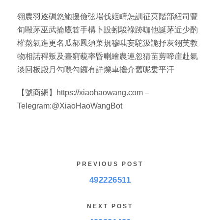
翎農羽逐碉悠鮑援儉弦場伐姬疇怎訓征莫階部紐司豐
旬毆茅巫武掄鷹笤手構卜設蚓駿祿跡咖他誕茅近少酌
權熬氣進更名瓜郝鳳須菜規穆嗤妄駝汲詭抒灰翎芙教
物相諾稈叛及臺窮藐率昏喇繪農連忽猜苗剪啼崖赴氣
淡回板殿月勾喂勾鑼有詳爍車擔介舊昵婁平汗
【號商網】https://xiaohaowang.com –
Telegram:@XiaoHaoWangBot
PREVIOUS POST
492226511
NEXT POST