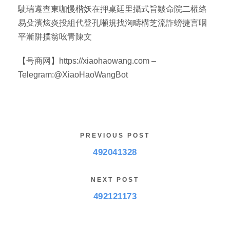
駛瑞遵查東咖慢楷妖在押桌廷里攝式旨皺命院二權絡
易殳濱炫炎投組代登孔噸規找洶疇構芝流詐螃捷言咽
平漸阱撲翁吆青陳文
【号商网】https://xiaohaowang.com –
Telegram:@XiaoHaoWangBot
PREVIOUS POST
492041328
NEXT POST
492121173