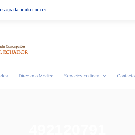
iosagradafamilia.com.ec
ades
Directorio Médico
Servicios en línea
Contacto
492120791