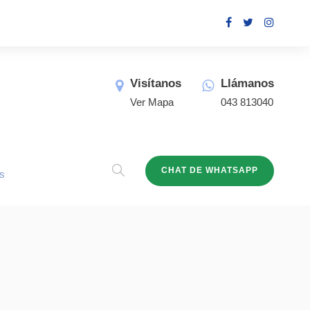
Visítanos
Llámanos
Ver Mapa
043 813040
CHAT DE WHATSAPP
s