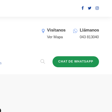
Visítanos
Llámanos
Ver Mapa
043 813040
CHAT DE WHATSAPP
s
o