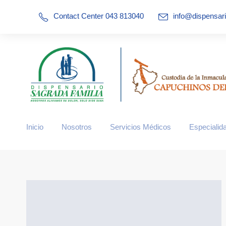
Contact Center 043 813040
info@dispensar
website/site/uploads/dispensario-medico-en-guayaquil/pagos-co
Inicio
Nosotros
Servicios Médicos
Especialid