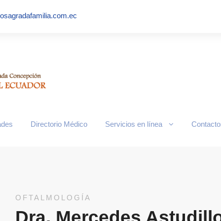
iosagradafamilia.com.ec
n-tarjeta.jpg
ades
Directorio Médico
Servicios en línea
Contacto
OFTALMOLOGÍA
Dra. Mercedes Astudill