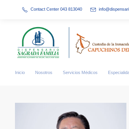
Contact Center 043 813040
info@dispensar
website/site/uploads/dispensario-medico-en-guayaquil/pagos-co
Inicio
Nosotros
Servicios Médicos
Especialid