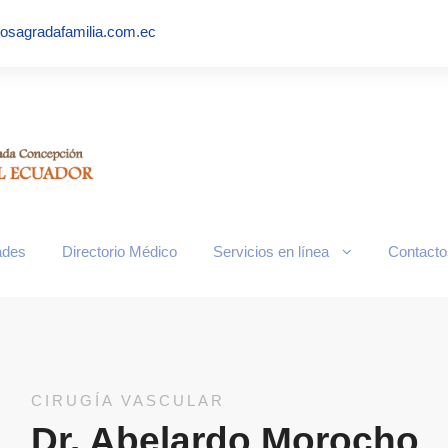
iosagradafamilia.com.ec
n-tarjeta.jpg
ades
Directorio Médico
Servicios en línea
Contacto
CIRUGÍA VASCULAR
Dr. Abelardo Morocho