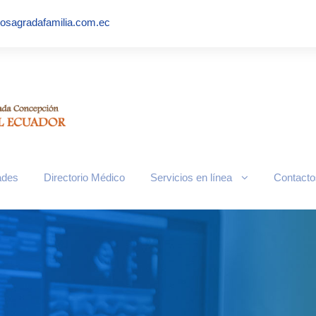
iosagradafamilia.com.ec
ades
Directorio Médico
Servicios en línea
Contacto