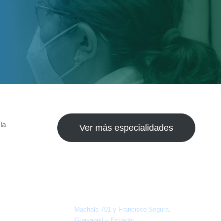
la
Ver más especialidades
Dirección
Machala 701 y Francisco Segura.
Guayaquil – Ecuador